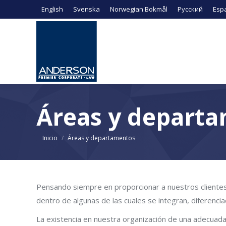
English
Svenska
Norwegian Bokmål
Русский
Esp
Áreas y depart
Estás aquí:
Inicio
Áreas y departamentos
Pensando siempre en proporcionar a nuestros clientes
dentro de algunas de las cuales se integran, diferenc
La existencia en nuestra organización de una adecuada